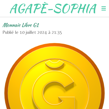
AGAPÈ-SOPHIA
Passer
au
contenu
Monnaie Libre G1
principal
Publié le 10 juillet 2024 à 21:35