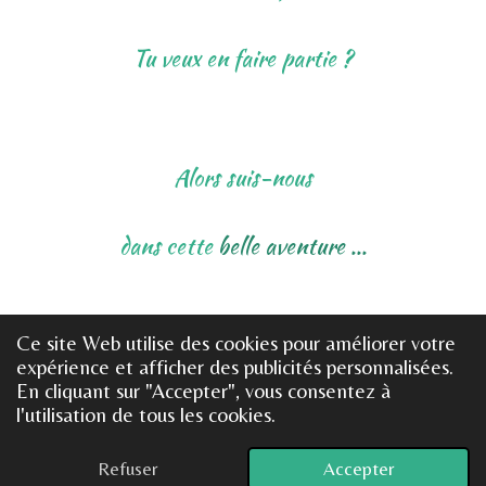
Tu veux en faire partie ?
Alors suis-nous
dans cette
belle
aventure ...
Ce site Web utilise des cookies pour améliorer votre
expérience et afficher des publicités personnalisées.
En cliquant sur "Accepter", vous consentez à
Notre conviction est de participer à
l'utilisation de tous les cookies.
Refuser
Accepter
l’émergence
d’un monde libre où règnent